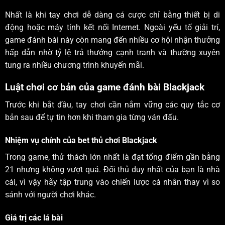
Nhất là khi tay chơi dễ dàng cá cược chỉ bằng thiết bị di
động hoặc máy tính kết nối Internet. Ngoài yếu tố giải trí,
game đánh bài này còn mang đến nhiều cơ hội nhận thưởng
hấp dẫn nhờ tỷ lệ trả thưởng cạnh tranh và thường xuyên
tung ra nhiều chương trình khuyến mãi.
Luật chơi cơ bản của game đánh bài Blackjack
Trước khi bắt đầu, tay chơi cần nắm vững các quy tắc cơ
bản sau để tự tin hơn khi tham gia từng ván đấu.
Nhiệm vụ chính của bet thủ chơi Blackjack
Trong game, thử thách lớn nhất là đạt tổng điểm gần bằng
21 nhưng không vượt quá. Đối thủ duy nhất của bạn là nhà
cái, vì vậy hãy tập trung vào chiến lược cá nhân thay vì so
sánh với người chơi khác.
Giá trị các lá bài