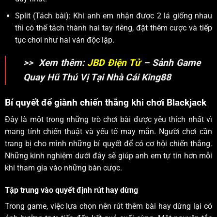
Split (Tách bài): Khi anh em nhận được 2 lá giống nhau
thì có thể tách thành hai tay riêng, đặt thêm cược và tiếp
tục chơi như hai ván độc lập.
>> Xem thêm:
JBD Điện Tử
– Sảnh Game
Quay Hũ Thú Vị Tại Nhà Cái King88
Bí quyết để giành chiến thắng khi chơi Blackjack
Đây là một trong những trò chơi bài được yêu thích nhất vì
mang tính chiến thuật và yếu tố may mắn. Người chơi cần
trang bị cho mình những bí quyết để có cơ hội chiến thắng.
Những kinh nghiệm dưới đây sẽ giúp anh em tự tin hơn mỗi
khi tham gia vào những bàn cược.
Tập trung vào quyết định rút hay dừng
Trong game, việc lựa chọn nên rút thêm bài hay dừng lại có