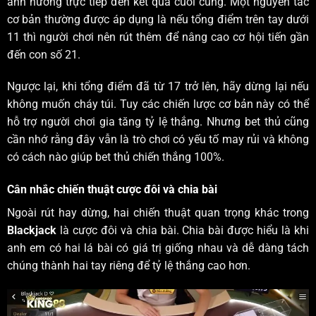
ảnh hưởng trực tiếp đến kết quả cuối cùng. Một nguyên tắc
cơ bản thường được áp dụng là nếu tổng điểm trên tay dưới
11 thì người chơi nên rút thêm để nâng cao cơ hội tiến gần
đến con số 21.
Ngược lại, khi tổng điểm đã từ 17 trở lên, hãy dừng lại nếu
không muốn cháy túi. Tuy các chiến lược cơ bản này có thể
hỗ trợ người chơi gia tăng tỷ lệ thắng. Nhưng bet thủ cũng
cần nhớ rằng đây vẫn là trò chơi có yếu tố may rủi và không
có cách nào giúp bet thủ chiến thắng 100%.
Cân nhắc chiến thuật cược đôi và chia bài
Ngoài rút hay dừng, hai chiến thuật quan trọng khác trong
Blackjack
là cược đôi và chia bài. Chia bài được hiểu là khi
anh em có hai lá bài có giá trị giống nhau và dễ dàng tách
chúng thành hai tay riêng để tỷ lệ thắng cao hơn.