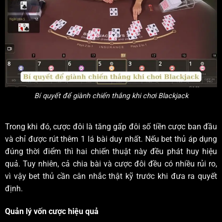
Bí quyết để giành chiến thắng khi chơi Blackjack
Trong khi đó, cược đôi là tăng gấp đôi số tiền cược ban đầu
và chỉ được rút thêm 1 lá bài duy nhất. Nếu bet thủ áp dụng
đúng thời điểm thì hai chiến thuật này đều phát huy hiệu
quả. Tuy nhiên, cả chia bài và cược đôi đều có nhiều rủi ro,
vì vậy bet thủ cần cân nhắc thật kỹ trước khi đưa ra quyết
định.
Quản lý vốn cược hiệu quả