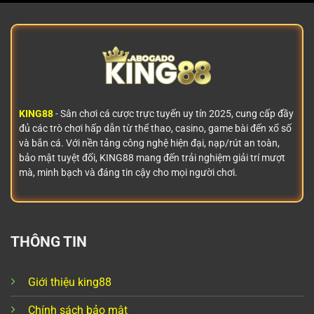
KING88
- Sân chơi cá cược trực tuyến uy tín 2025, cung cấp đầy
đủ các trò chơi hấp dẫn từ thể thao, casino, game bài đến xổ số
và bắn cá. Với nền tảng công nghệ hiện đại, nạp/rút an toàn,
bảo mật tuyệt đối, KING88 mang đến trải nghiệm giải trí mượt
mà, minh bạch và đáng tin cậy cho mọi người chơi.
THÔNG TIN
Giới thiệu king88
Chính sách bảo mật