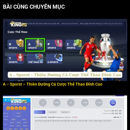
BÀI CÙNG CHUYÊN MỤC
A – Sporst – Thiên Đường Cá Cược Thể Thao Đỉnh Cao