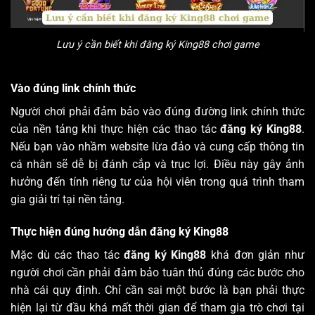
Lưu ý cần biết khi đăng ký King88 chơi game
Vào đúng link chính thức
Người chơi phải đảm bảo vào đúng đường link chính thức
của nền tảng khi thực hiện các thao tác
đăng ký King88
.
Nếu bạn vào nhầm website lừa đảo và cung cấp thông tin
cá nhân sẽ dễ bị đánh cắp và trục lợi. Điều này gây ảnh
hưởng đến tính riêng tư của hội viên trong quá trình tham
gia giải trí tại nền tảng.
Thực hiện đúng hướng dẫn đăng ký King88
Mặc dù các thao tác
đăng ký King88
khá đơn giản như
người chơi cần phải đảm bảo tuân thủ đúng các bước cho
nhà cái quy định. Chỉ cần sai một bước là bạn phải thực
hiện lại từ đầu khá mất thời gian để tham gia trò chơi tại