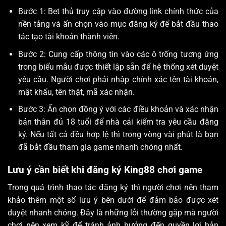
Bước 1: Bet thủ truy cập vào đường link chính thức của
nền tảng và ấn chọn vào mục đăng ký để bắt đầu thao
tác tạo tài khoản thành viên.
Bước 2: Cung cấp thông tin vào các ô trống tương ứng
trong biểu mẫu được thiết lập sẵn để hệ thống xét duyệt
yêu cầu. Người chơi phải nhập chính xác tên tài khoản,
mật khẩu, tên thật, mã xác nhận.
Bước 3: Ấn chọn đồng ý với các điều khoản và xác nhận
bản thân đủ 18 tuổi để nhà cái kiểm tra yêu cầu đăng
ký. Nếu tất cả đều hợp lệ thì trong vòng vài phút là bạn
đã bắt đầu tham gia game nhanh chóng nhất.
Lưu ý cần biết khi đăng ký King88 chơi game
Trong quá trình thao tác đăng ký thì người chơi nên tham
khảo thêm một số lưu ý bên dưới để đảm bảo được xét
duyệt nhanh chóng. Đây là những lỗi thường gặp mà người
chơi nên xem kỹ để tránh ảnh hưởng đến quyền lợi bản