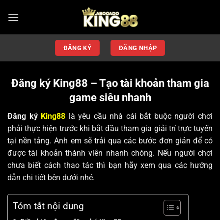
ĐĂNG KÝ
ĐĂNG NHẬP
Đăng ký King88 – Tạo tài khoản tham gia
game siêu nhanh
Đăng ký
King88
là yêu cầu nhà cái bắt buộc người chơi
phải thực hiện trước khi bắt đầu tham gia giải trí trực tuyến
tại nền tảng. Anh em sẽ trải qua các bước đơn giản để có
được tài khoản thành viên nhanh chóng. Nếu người chơi
chưa biết cách thao tác thì bạn hãy xem qua các hướng
dẫn chi tiết bên dưới nhé.
Tóm tắt nội dung