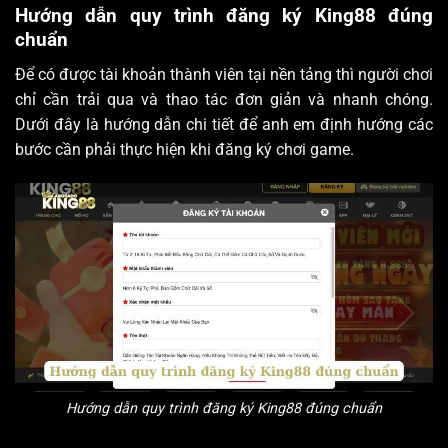
Hướng dẫn quy trình đăng ký King88 đúng
chuẩn
Để có được tài khoản thành viên tại nền tảng thì người chơi
chỉ cần trải qua và thao tác đơn giản và nhanh chóng.
Dưới đây là hướng dẫn chi tiết để anh em định hướng các
bước cần phải thực hiện khi đăng ký chơi game.
Hướng dẫn quy trình đăng ký King88 đúng chuẩn