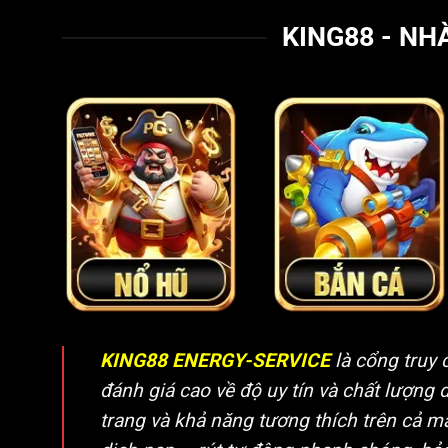
KING88 - NH
KING88 ENERGY-SERVICE
là cổng truy 
đánh giá cao về độ uy tín và chất lượng 
trang và khả năng tương thích trên cả máy