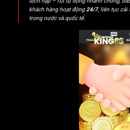
dịch nạp – rút tự động nhanh chóng, bảo
khách hàng hoạt động
24/7
, liên tục cả
trong nước và quốc tế.