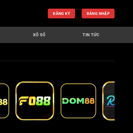
ĐĂNG KÝ
ĐĂNG NHẬP
XỔ SỐ
TIN TỨC