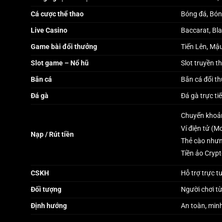
Cá cược thể thao
Bóng đá, Bón
Live Casino
Baccarat, Bla
Game bài đổi thưởng
Tiến Lên, Mậu
Slot game – Nổ hũ
Slot truyền t
Bắn cá
Bắn cá đổi t
Đá gà
Đá gà trực ti
Chuyển khoả
Ví điện tử (M
Nạp / Rút tiền
Thẻ cào nhưn
Tiền ảo Cryp
CSKH
Hỗ trợ trực t
Đối tượng
Người chơi từ
Định hướng
An toàn, min