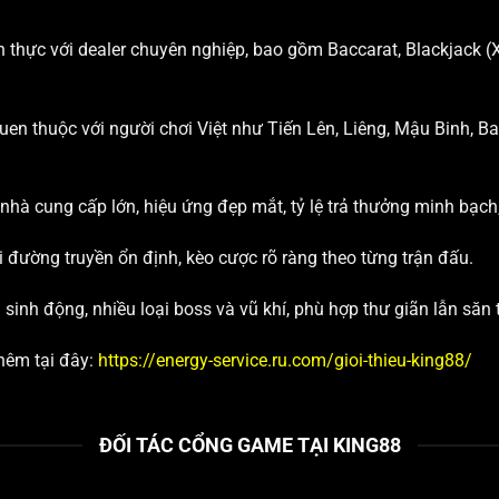
n thực với dealer chuyên nghiệp, bao gồm Baccarat, Blackjack (X
en thuộc với người chơi Việt như Tiến Lên, Liêng, Mậu Binh, B
 nhà cung cấp lớn, hiệu ứng đẹp mắt, tỷ lệ trả thưởng minh bạch
i đường truyền ổn định, kèo cược rõ ràng theo từng trận đấu.
 sinh động, nhiều loại boss và vũ khí, phù hợp thư giãn lẫn săn 
thêm tại đây:
https://energy-service.ru.com/gioi-thieu-king88/
ĐỐI TÁC CỔNG GAME TẠI KING88