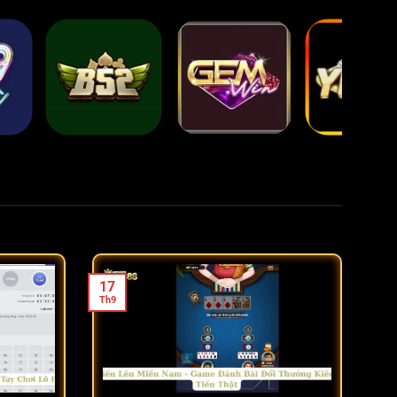
17
Th9