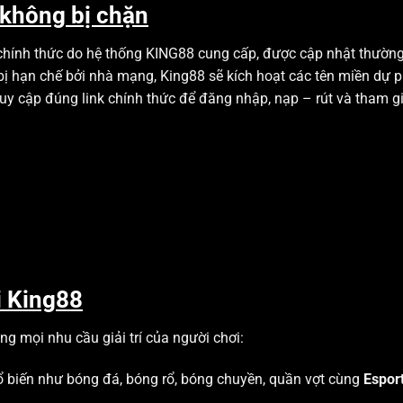
 không bị chặn
chính thức do hệ thống KING88 cung cấp, được cập nhật thườn
bị hạn chế bởi nhà mạng, King88 sẽ kích hoạt các tên miền dự p
truy cập đúng link chính thức để đăng nhập, nạp – rút và tham
i King88
g mọi nhu cầu giải trí của người chơi:
 biến như bóng đá, bóng rổ, bóng chuyền, quần vợt cùng
Espor