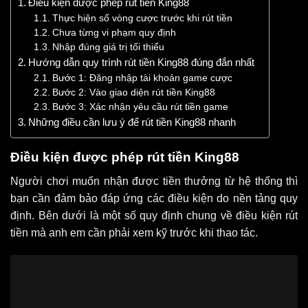
Điều kiện được phép rút tiền King88
Thực hiện số vòng cược trước khi rút tiền
Chưa từng vi phạm quy định
Nhập đúng giá trị tối thiểu
Hướng dẫn quy trình rút tiền King88 đúng đắn nhất
Bước 1: Đăng nhập tài khoản game cược
Bước 2: Vào giao diện rút tiền King88
Bước 3: Xác nhận yêu cầu rút tiền game
Những điều cần lưu ý để rút tiền King88 nhanh
Điều kiện được phép rút tiền King88
Người chơi muốn nhận được tiền thưởng từ hệ thống thì
bạn cần đảm bảo đáp ứng các điều kiện do nền tảng quy
định. Bên dưới là một số quy định chung về điều kiện rút
tiền mà anh em cần phải xem kỹ trước khi thao tác.